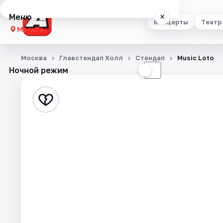
Меню
×
Концерты
Театр
Москва
Концерты
Москва
Главстендап Холл
Стендап
Music Loto
Ночной режим
☀
☾
Театр
Стендап
Выставки
Квесты
Экскурсии
Спорт
События