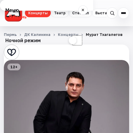
Меню
×
Концерты
Театр
Стендап
Выставки
Квест
Пермь
Концерты
Пермь
ДК Калинина
Концерты
Мурат Тхагалегов
Ночной режим
☀
☾
Театр
Стендап
12+
Выставки
Квесты
Экскурсии
Спорт
События