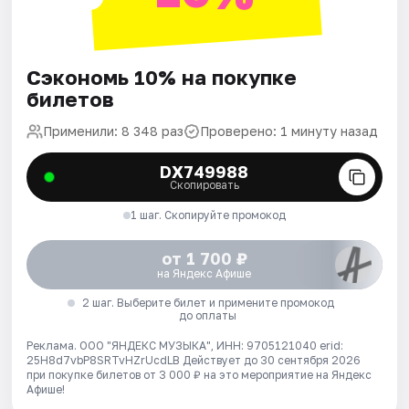
Сэкономь 10% на покупке
билетов
Применили: 8 348 раз
Проверено: 1 минуту назад
DX749988
Скопировать
1 шаг. Скопируйте промокод
от 1 700 ₽
на Яндекс Афише
2 шаг. Выберите билет и примените промокод
до оплаты
Реклама. ООО "ЯНДЕКС МУЗЫКА", ИНН: 9705121040 erid:
25H8d7vbP8SRTvHZrUcdLB
Действует до 30 сентября 2026
при покупке билетов от 3 000 ₽ на это мероприятие на Яндекс
Афише!