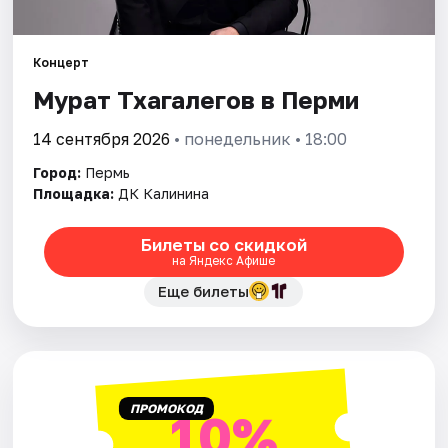
Города
Концерт
Мурат Тхагалегов в Перми
Площадки
14 сентября 2026
• понедельник • 18:00
Артисты
Город:
Пермь
Рейтинги
Площадка:
ДК Калинина
Билеты со скидкой
на Яндекс Афише
Еще билеты
ПРОМОКОД
10%