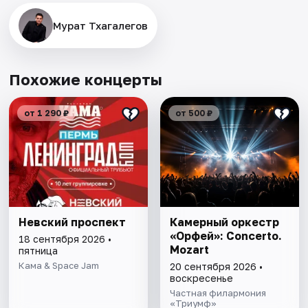
Мурат Тхагалегов
Похожие концерты
от 1 290 ₽
от 500 ₽
Невский проспект
Камерный оркестр
«Орфей»: Concerto.
18 сентября 2026 •
Mozart
пятница
Кама & Space Jam
20 сентября 2026 •
воскресенье
Частная филармония
«Триумф»