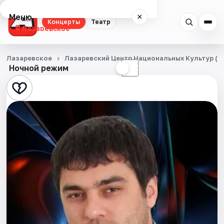
Меню
×
Концерты
Театр
Лазаревское
Концерты
Лазаревское
Лазаревский Центр Национальных Культур (Ц
Ночной режим
☀
☾
Театр
События
Города
Площадки
Артисты
Рейтинги