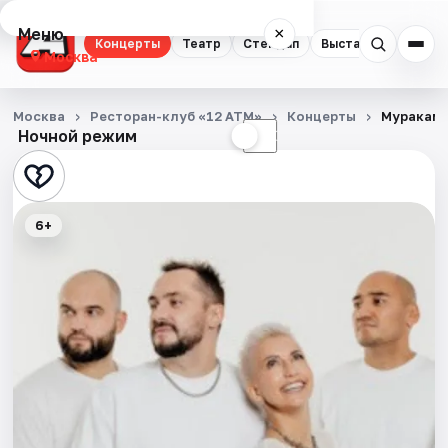
Меню
×
Концерты
Театр
Стендап
Выставки
Квест
Москва
Концерты
Москва
Ресторан-клуб «12 АТМ»
Концерты
Муракам
Ночной режим
☀
☾
Театр
Стендап
6+
Выставки
Квесты
Экскурсии
Спорт
События