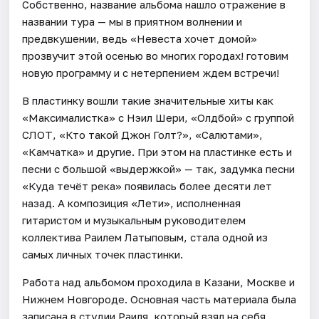
Собственно, название альбома нашло отражение в
названии тура — мы в приятном волнении и
предвкушении, ведь «Невеста хочет домой»
прозвучит этой осенью во многих городах! готовим
новую программу и с нетерпением ждем встречи!
В пластинку вошли такие значительные хиты как
«Максималистка» с Нэил Шери, «Олдбой» с группой
СЛОТ, «Кто такой Джон Голт?», «Салютами»,
«Камчатка» и другие. При этом на пластинке есть и
песни с большой «выдержкой» — так, задумка песни
«Куда течёт река» появилась более десяти лет
назад. А композиция «Лети», исполненная
гитаристом и музыкальным руководителем
коллектива Раилем Латыповым, стала одной из
самых личных точек пластинки.
Работа над альбомом проходила в Казани, Москве и
Нижнем Новгороде. Основная часть материала была
записана в студии Раиля, который взял на себя