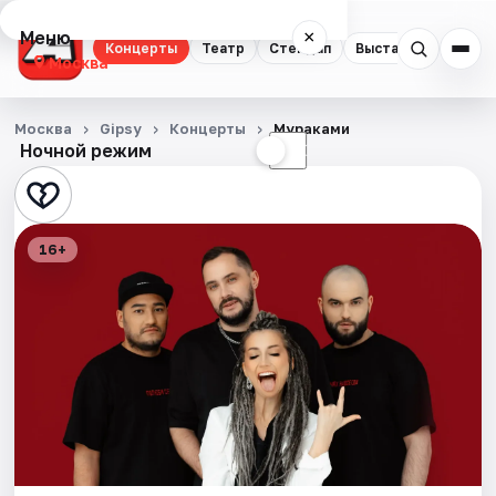
Меню
×
Концерты
Театр
Стендап
Выставки
Квест
Москва
Концерты
Москва
Gipsy
Концерты
Мураками
Ночной режим
☀
☾
Театр
Стендап
16+
Выставки
Квесты
Экскурсии
Спорт
События