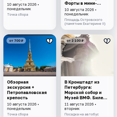
Форты в мини-
10 августа 2026 •
группе
понедельник
10 августа 2026 •
понедельник
Точка сбора
Площадь Островского
(памятник Екатерине II)
от 700 ₽
от 2 100 ₽
Обзорная
В Кронштадт из
экскурсия +
Петербурга:
Петропавловская
Морской собор и
крепость
Музей ВМФ. Билеты
включены
10 августа 2026 •
11 августа 2026 •
понедельник
вторник
Точка сбора
Посадка на автобус