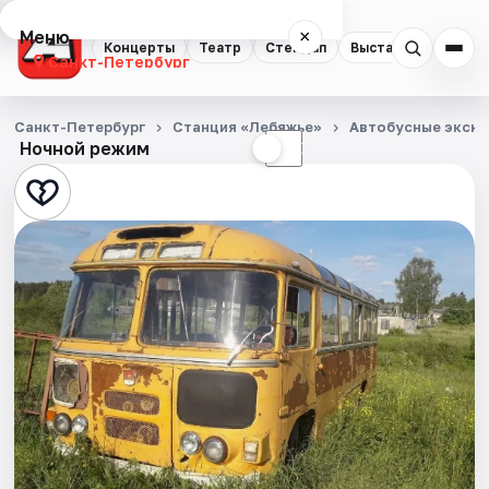
Меню
×
Концерты
Театр
Стендап
Выставки
Квест
Санкт-Петербург
Концерты
Санкт-Петербург
Станция «Лебяжье»
Автобусные экску
Ночной режим
☀
☾
Театр
Стендап
Выставки
Квесты
Экскурсии
Спорт
События