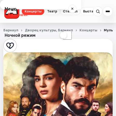
Меню
×
Концерты
Театр
Стендап
Выставки
Спорт
Барнаул
Концерты
Барнаул
Дворец культуры, Барнаул
Концерты
Мульт
Ночной режим
☀
☾
Театр
Стендап
Выставки
Спорт
События
Города