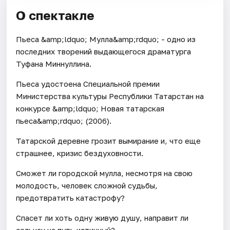
О спектакле
Пьеса &amp;ldquo; Мулла&amp;rdquo; - одно из
последних творений выдающегося драматурга
Туфана Миннуллина.
Пьеса удостоена Специальной премии
Министерства культуры Республики Татарстан на
конкурсе &amp;ldquo; Новая татарская
пьеса&amp;rdquo; (2006).
Татарской деревне грозит вымирание и, что еще
страшнее, кризис бездуховности.
Сможет ли городской мулла, несмотря на свою
молодость, человек сложной судьбы,
предотвратить катастрофу?
Спасет ли хоть одну живую душу, направит ли
сельчан на путь истинный?