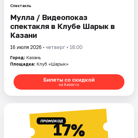
Спектакль
Мулла / Видеопоказ
Города
спектакля в Клубе Шарык в
Площадки
Казани
Артисты
16 июля 2026
• четверг • 18:00
Город:
Казань
Рейтинги
Площадка:
Клуб «Шарык»
Билеты со скидкой
на Kassir.ru
ПРОМОКОД
17%