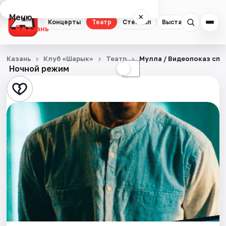
Меню
×
Концерты
Театр
Стендап
Выставки
Квест
Казань
Концерты
Казань
Клуб «Шарык»
Театр
Мулла / Видеопоказ спе
Ночной режим
☀
☾
Театр
Стендап
Выставки
Квесты
Экскурсии
Спорт
События