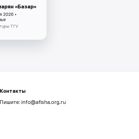
марян «Базар»
я 2026 •
нье
ьтуры ТГУ
Контакты
Пишите: info@afisha.org.ru