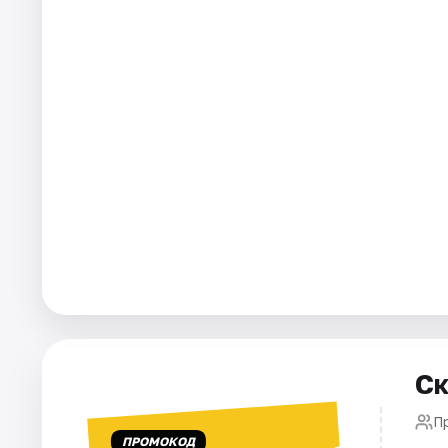
Города
Площадки
Артисты
Рейтинги
Ск
П
ПРОМОКОД