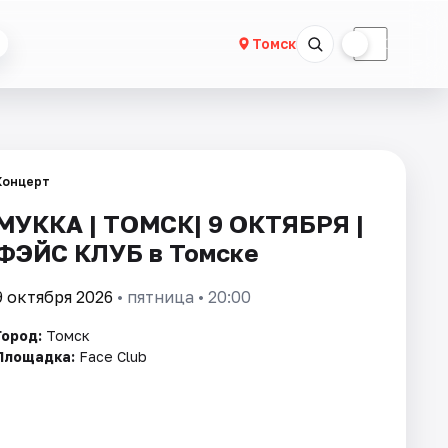
☀
☾
Томск
Концерт
МУККА | ТОМСК| 9 ОКТЯБРЯ |
ФЭЙС КЛУБ в Томске
9 октября 2026
• пятница • 20:00
Город:
Томск
Площадка:
Face Club