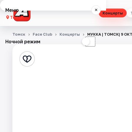
Меню
×
Концерты
Томск
Концерты
Томск
Face Club
Концерты
МУККА | ТОМСК| 9 ОК
Ночной режим
☀
☾
Театр
Стендап
Выставки
Квесты
Экскурсии
События