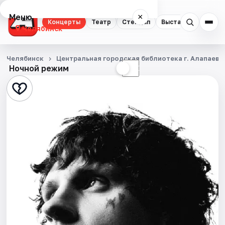
Меню
×
Концерты
Театр
Стендап
Выставки
Квест
Челябинск
Концерты
Челябинск
Центральная городская библиотека г. Алапаевс
Ночной режим
☀
☾
Театр
Стендап
Выставки
Квесты
Экскурсии
Спорт
События