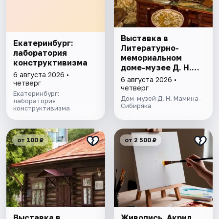
Выставка в
Екатеринбург:
Литературно-
лаборатория
мемориальном
конструктивизма
доме-музее Д. Н.
6 августа 2026 •
Мамина- Сибиряка
6 августа 2026 •
четверг
четверг
Екатеринбург:
Дом-музей Д. Н. Мамина-
лаборатория
Сибиряка
конструктивизма
от 100 ₽
от 2 500 ₽
Выставка в
Живопись. Акрил.