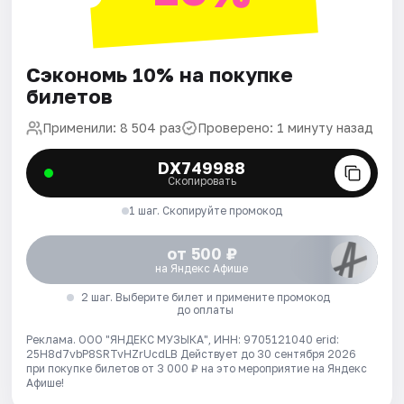
Сэкономь 10% на покупке
билетов
Применили: 8 504 раз
Проверено: 1 минуту назад
DX749988
Скопировать
1 шаг. Скопируйте промокод
от 500 ₽
на Яндекс Афише
2 шаг. Выберите билет и примените промокод
до оплаты
Реклама. ООО "ЯНДЕКС МУЗЫКА", ИНН: 9705121040 erid:
25H8d7vbP8SRTvHZrUcdLB
Действует до 30 сентября 2026
при покупке билетов от 3 000 ₽ на это мероприятие на Яндекс
Афише!