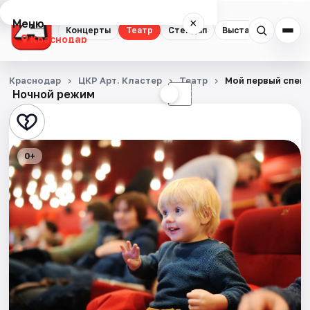
Меню
×
Концерты
Театр
Стендап
Выставки
Квест
Краснодар
Концерты
Краснодар
ЦКР Арт. Кластер
Театр
Мой первый спек
Ночной режим
☀
☾
Театр
Стендап
0+
Выставки
Квесты
Экскурсии
Спорт
События