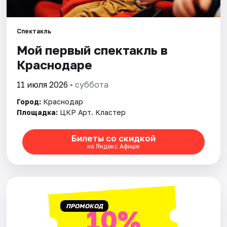
Города
Спектакль
Мой первый спектакль в
Площадки
Краснодаре
Артисты
11 июля 2026
• суббота
Рейтинги
Город:
Краснодар
Площадка:
ЦКР Арт. Кластер
Билеты со скидкой
на Яндекс Афише
ПРОМОКОД
10%