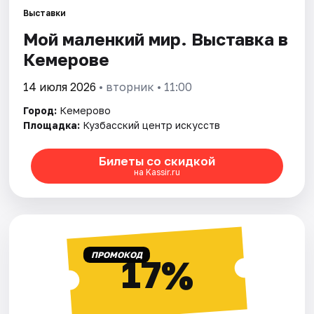
Города
Выставки
Мой маленкий мир. Выставка в
Площадки
Кемерове
Артисты
14 июля 2026
• вторник • 11:00
Рейтинги
Город:
Кемерово
Площадка:
Кузбасский центр искусств
Билеты со скидкой
на Kassir.ru
ПРОМОКОД
17%