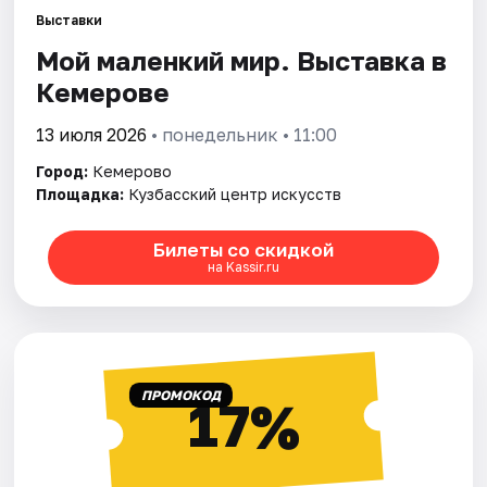
Города
Выставки
Мой маленкий мир. Выставка в
Площадки
Кемерове
Артисты
13 июля 2026
• понедельник • 11:00
Рейтинги
Город:
Кемерово
Площадка:
Кузбасский центр искусств
Билеты со скидкой
на Kassir.ru
ПРОМОКОД
17%