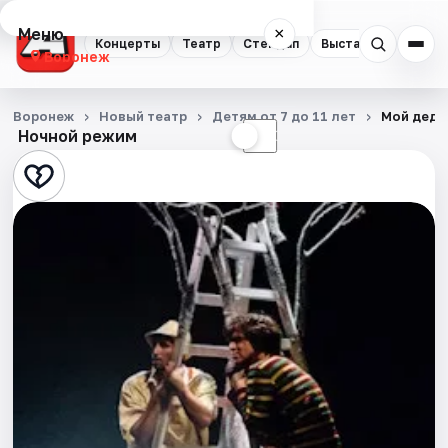
Меню
×
Концерты
Театр
Стендап
Выставки
Квест
Воронеж
Концерты
Воронеж
Новый театр
Детям от 7 до 11 лет
Мой деду
Ночной режим
☀
☾
Театр
Стендап
Выставки
Квесты
Экскурсии
Спорт
События