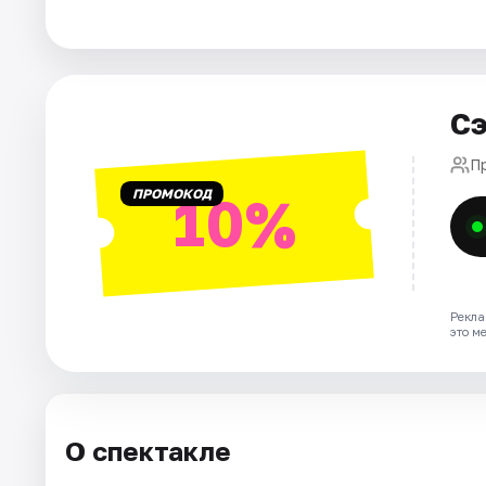
Города
Площадки
Сэ
Артисты
П
ПРОМОКОД
10%
Рейтинги
Рекла
это м
О спектакле