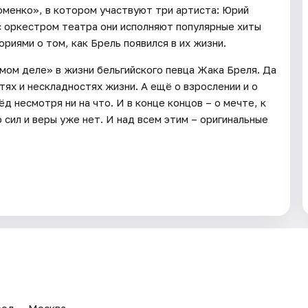
менко», в котором участвуют три артиста: Юрий
с оркестром театра они исполняют популярные хиты
риями о том, как Брель появился в их жизни.
амом деле» в жизни бельгийского певца Жака Бреля. Да
тях и нескладностях жизни. А ещё о взрослении и о
 несмотря ни на что. И в конце концов – о мечте, к
 сил и веры уже нет. И над всем этим – оригинальные
род — Москва.