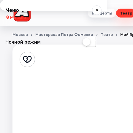
Меню
×
Концерты
Театр
Москва
Концерты
Москва
Мастерская Петра Фоменко
Театр
Мой Б
Ночной режим
☀
☾
Театр
Стендап
Выставки
Квесты
Экскурсии
Спорт
События