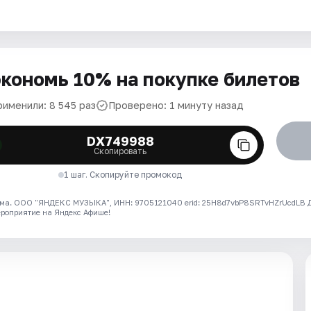
кономь 10% на покупке билетов
рименили: 8 545 раз
Проверено: 1 минуту назад
DX749988
Скопировать
1 шаг. Скопируйте промокод
ма. ООО "ЯНДЕКС МУЗЫКА", ИНН: 9705121040 erid: 25H8d7vbP8SRTvHZrUcdLB
ероприятие на Яндекс Афише!