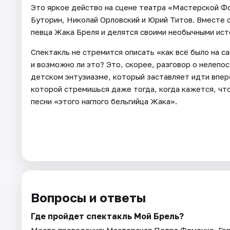
Это яркое действо на сцене театра «Мастерской Фо
Буторин, Николай Орловский и Юрий Титов. Вместе 
певца Жака Бреля и делятся своими необычными исто
Спектакль не стремится описать «как всё было на с
и возможно ли это? Это, скорее, разговор о нелепос
детском энтузиазме, который заставляет идти вперёд
которой стремишься даже тогда, когда кажется, что
песни «этого наглого бельгийца Жака».
Вопросы и ответы
Где пройдет спектакль Мой Брель?
Место проведения:
Мастерская Петра Фоменко
. Го