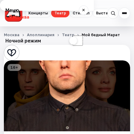
Меню
×
Концерты
Театр
Стендап
Выставки
Квест
Москва
Концерты
Москва
Аполлинария
Театр
Мой бедный Марат
Ночной режим
☀
☾
Театр
Стендап
16+
Выставки
Квесты
Экскурсии
Спорт
События