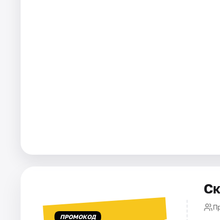
Города
Площадки
Артисты
Рейтинги
Ск
П
ПРОМОКОД