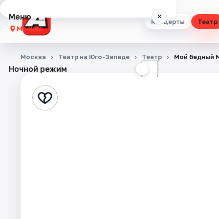
Меню
×
Концерты
Театр
Москва
Концерты
Москва
Театр на Юго-Западе
Театр
Мой бедный 
Ночной режим
☀
☾
Театр
Стендап
Выставки
Квесты
Экскурсии
Спорт
События