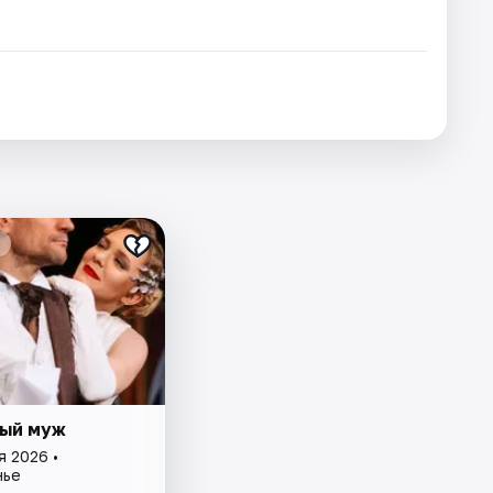
ый муж
я 2026 •
нье