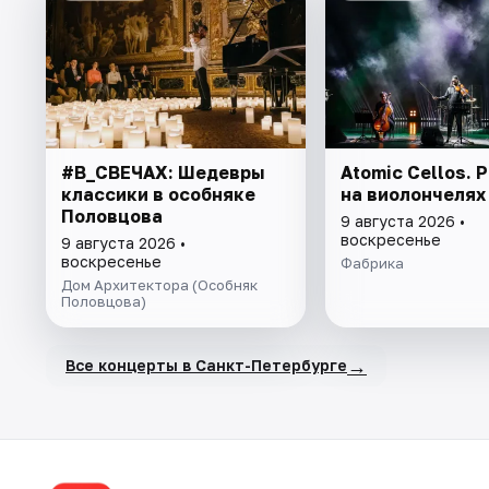
#В_СВЕЧАХ: Шедевры
Atomic Cellos. 
классики в особняке
на виолончелях
Половцова
9 августа 2026 •
воскресенье
9 августа 2026 •
воскресенье
Фабрика
Дом Архитектора (Особняк
Половцова)
→
Все концерты в Санкт-Петербурге