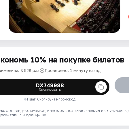
кономь 10% на покупке билетов
рименили: 8 528 раз
Проверено: 1 минуту назад
DX749988
Скопировать
1 шаг. Скопируйте промокод
ма. ООО "ЯНДЕКС МУЗЫКА", ИНН: 9705121040 erid: 25H8d7vbP8SRTvHZrUcdLB
ероприятие на Яндекс Афише!