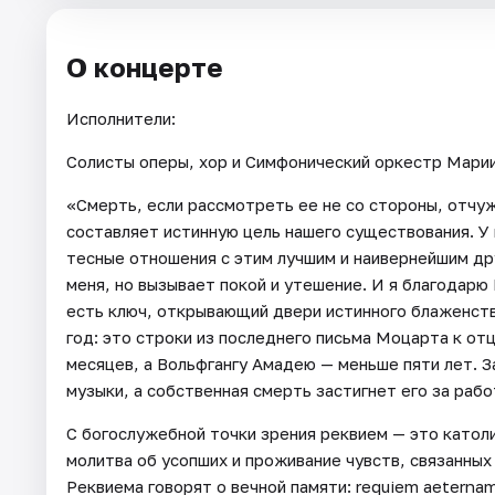
О концерте
Исполнители:
Солисты оперы, хор и Cимфонический оркестр Марии
«Смерть, если рассмотреть ее не со стороны, отчуж
составляет истинную цель нашего существования. У 
тесные отношения с этим лучшим и наивернейшим др
меня, но вызывает покой и утешение. И я благодарю
есть ключ, открывающий двери истинного блаженства
год: это строки из последнего письма Моцарта к от
месяцев, а Вольфгангу Амадею — меньше пяти лет. 
музыки, а собственная смерть застигнет его за раб
С богослужебной точки зрения реквием — это католи
молитва об усопших и проживание чувств, связанных
Реквиема говорят о вечной памяти: requiem aeternam