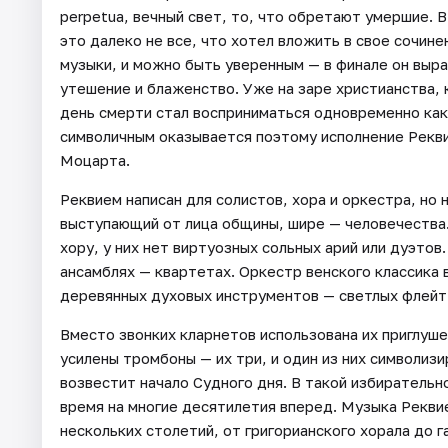
perpetua, вечный свет, то, что обретают умершие. В
это далеко не все, что хотел вложить в свое сочине
музыки, и можно быть уверенным — в финале он выраз
утешение и блаженство. Уже на заре христианства, 
день смерти стал восприниматься одновременно как
символичным оказывается поэтому исполнение Рекви
Моцарта.
Реквием написан для солистов, хора и оркестра, но 
выступающий от лица общины, шире — человечества.
хору, у них нет виртуозных сольных арий или дуэтов
ансамблях — квартетах. Оркестр венского классика 
деревянных духовых инструментов — светлых флейт и
Вместо звонких кларнетов использована их приглуш
усилены тромбоны — их три, и один из них символизи
возвестит начало Судного дня. В такой избирател
время на многие десятилетия вперед. Музыка Рекви
нескольких столетий, от григорианского хорала до г