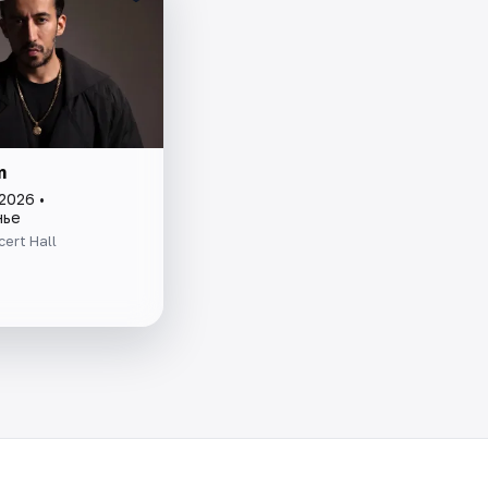
m
2026 •
нье
ert Hall