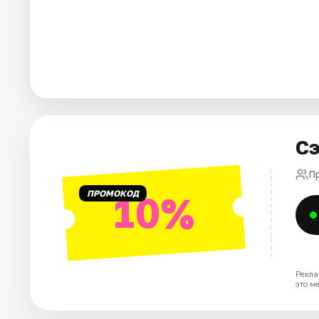
Города
Площадки
Артисты
Рейтинги
Сэ
П
ПРОМОКОД
10%
Рекла
это м