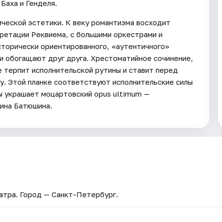
Баха и Генделя.
ической эстетики. К веку романтизма восходит
ретации Реквиема, с большими оркестрами и
сторически ориентированного, «аутентичного»
 и обогащают друг друга. Хрестоматийное сочинение,
е терпит исполнительской рутины и ставит перед
у. Этой планке соответствуют исполнительские силы
ы украшает моцартовский opus ultimum —
ина Батюшина.
атра
. Город — Санкт-Петербург.