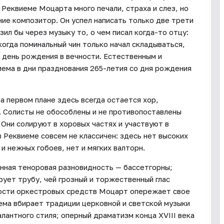
 Реквиеме Моцарта много печали, страха и слез, но
ние композитор. Он успел написать только две трети
ил бы через музыку то, о чем писал когда-то отцу:
когда поминальный чин только начал складываться,
 день рождения в вечности. Естественным и
ема в дни празднования 265-летия со дня рождения
на первом плане здесь всегда остается хор,
 Солисты не обособлены и не противопоставлены
. Они солируют в хоровых частях и участвуют в
в Реквиеме совсем не классичен: здесь нет высоких
 нежных гобоев, нет и мягких валторн.
енная теноровая разновидность — бассетгорны;
рует трубу, чей грозный и торжественный глас
ьности оркестровых средств Моцарт опережает свое
ема вбирает традиции церковной и светской музыки
алантного стиля; оперный драматизм конца XVIII века