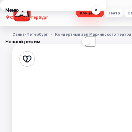
Меню
×
Концерты
Театр
С
Санкт-Петербург
Концерты
Санкт-Петербург
Концертный зал Мариинского театра
Ночной режим
☀
☾
Театр
Стендап
Выставки
Квесты
Экскурсии
Спорт
События