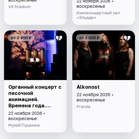
22 ноября 2026 •
воскресенье
VK Stadium
Киноконцертный зал
«Эльдар»
от 2 400 ₽
от 2 000 ₽
Органный концерт с
Alkonost
песочной
22 ноября 2026 •
анимацией.
воскресенье
Времена года.
Pravda
Метель
22 ноября 2026 •
воскресенье
Музей Пушкина