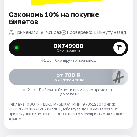
Сэкономь 10% на покупке
билетов
Применили: 8 701 раз
Проверено: 1 минуту назад
DX749988
Скопировать
1 шаг. Скопируйте промокод
от 700 ₽
на Яндекс Афише
2 шаг. Выберите билет и примените промокод
до оплаты
Реклама. ООО "ЯНДЕКС МУЗЫКА", ИНН: 9705121040 erid:
25H8d7vbP8SRTvHZrUcdLB
Действует до 30 сентября 2026
при покупке билетов от 3 000 ₽ на это мероприятие на Яндекс
Афише!