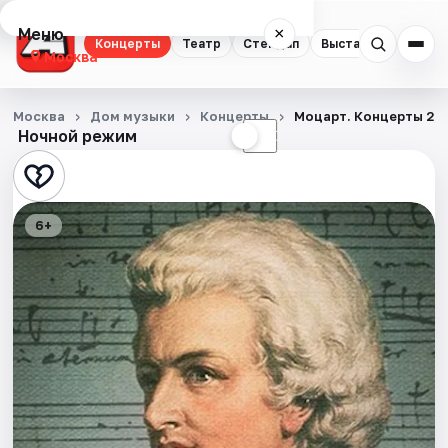
Меню
×
Концерты
Театр
Стендап
Выставки
Квест
Москва
Концерты
Москва
Дом музыки
Концерты
Моцарт. Концерты 20,
Ночной режим
☀
☾
Театр
Стендап
6+
Выставки
Квесты
Экскурсии
Спорт
События