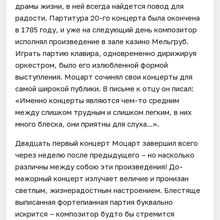
драмы жизни, в ней всегда найдется повод для
радости. Партитура 20-го концерта была окончена
в 1785 году, и уже на следующий день композитор
исполнял произведение в зале казино Мельгруб.
Играть партию клавира, одновременно дирижируя
оркестром, было его излюбленной формой
выступления. Моцарт сочинял свои концерты для
самой широкой публики. В письме к отцу он писал:
«Именно концерты являются чем-то средним
между слишком трудным и слишком легким, в них
много блеска, они приятны для слуха...».
Двадцать первый концерт Моцарт завершил всего
через неделю после предыдущего – но насколько
различны между собою эти произведения! До-
мажорный концерт излучает величие и пронизан
светлым, жизнерадостным настроением. Блестяще
выписанная фортепианная партия буквально
искрится – композитор будто бы стремится