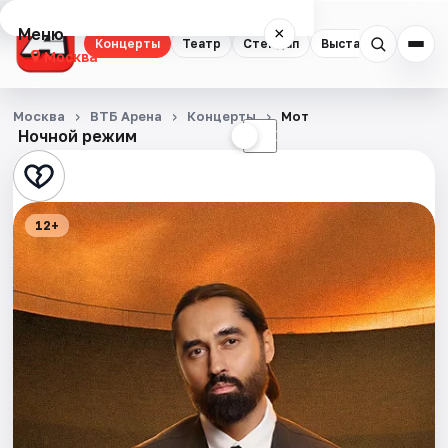
Меню
×
Концерты
Театр
Стендап
Выставки
Квест
Москва
Концерты
Москва
ВТБ Арена
Концерты
Мот
Ночной режим
☀
☾
Театр
Стендап
12+
Выставки
Квесты
Экскурсии
Спорт
События