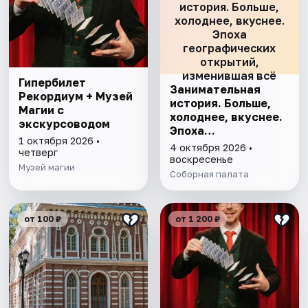
история. Больше,
холоднее, вкуснее.
Эпоха
географических
открытий,
изменившая всё
Гипербилет
Занимательная
Рекордиум + Музей
история. Больше,
Магии с
холоднее, вкуснее.
экскурсоводом
Эпоха
1 октября 2026 •
географических
4 октября 2026 •
четверг
открытий,
воскресенье
Музей магии
изменившая всё
Соборная палата
от 100 ₽
от 1 200 ₽