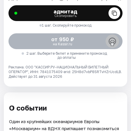
адмитад
Скопировать
1 шаг. Скопируйте промокод
от 950 ₽
на Kassir.ru
2 шаг. Выберите билет и примените промокод
до оплаты
Реклама. ООО "КАССИР.РУ-НАЦИОНАЛЬНЫЙ БИЛЕТНЫЙ
ОПЕРАТОР", ИНН: 7841075409 erid: 25H8d7vbP8SRTvHZrUcdLB.
Действует до 31 августа 2026
О событии
Один из крупнейших океанариумов Европы
«Москвариум» на ВДНХ приглашает познакомиться