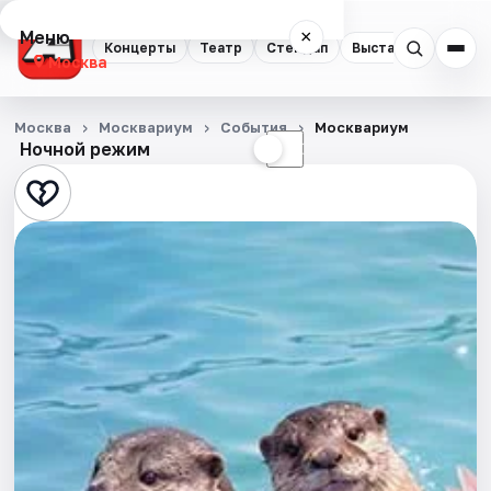
Меню
×
Концерты
Театр
Стендап
Выставки
Квест
Москва
Концерты
Москва
Москвариум
События
Москвариум
Ночной режим
☀
☾
Театр
Стендап
Выставки
Квесты
Экскурсии
Спорт
События