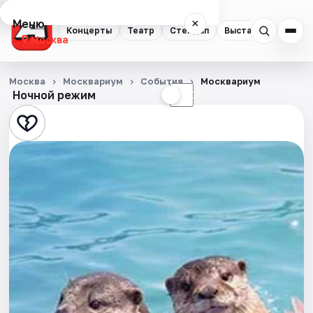
Меню
×
Концерты
Театр
Стендап
Выставки
Квест
Москва
Концерты
Москва
Москвариум
События
Москвариум
Ночной режим
☀
☾
Театр
Стендап
Выставки
Квесты
Экскурсии
Спорт
События