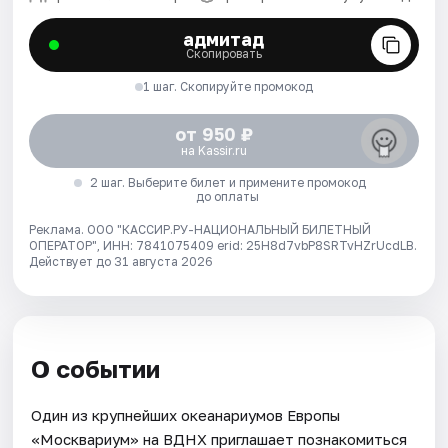
адмитад
Скопировать
1 шаг. Скопируйте промокод
от 950 ₽
на Kassir.ru
2 шаг. Выберите билет и примените промокод
до оплаты
Реклама. ООО "КАССИР.РУ-НАЦИОНАЛЬНЫЙ БИЛЕТНЫЙ
ОПЕРАТОР", ИНН: 7841075409 erid: 25H8d7vbP8SRTvHZrUcdLB.
Действует до 31 августа 2026
О событии
Один из крупнейших океанариумов Европы
«Москвариум» на ВДНХ приглашает познакомиться