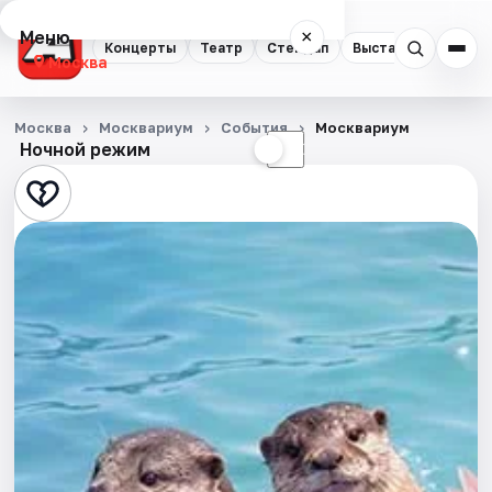
Меню
×
Концерты
Театр
Стендап
Выставки
Квест
Москва
Концерты
Москва
Москвариум
События
Москвариум
Ночной режим
☀
☾
Театр
Стендап
Выставки
Квесты
Экскурсии
Спорт
События