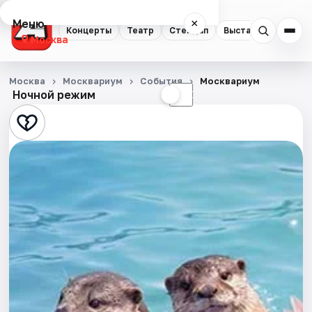
Меню
×
Концерты
Театр
Стендап
Выставки
Квест
Москва
Концерты
Москва
Москвариум
События
Москвариум
Ночной режим
☀
☾
Театр
Стендап
Выставки
Квесты
Экскурсии
Спорт
События