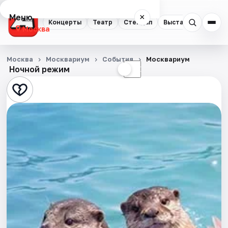
Меню
×
Концерты
Театр
Стендап
Выставки
Квест
Москва
Концерты
Москва
Москвариум
События
Москвариум
Ночной режим
☀
☾
Театр
Стендап
Выставки
Квесты
Экскурсии
Спорт
События