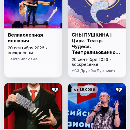
Великолепная
СНЫ ПУШКИНА |
иллюзия
Цирк. Театр.
Чудеса.
20 сентября 2026 •
Театрализованное
воскресенье
цирковое шоу
Театр иллюзии
20 сентября 2026 •
воскресенье
УСЗ Дружба(Лужники)
от 15 000 ₽