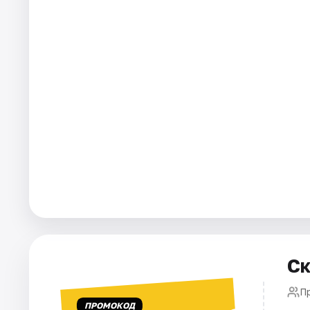
Города
Площадки
Артисты
Рейтинги
Ск
П
ПРОМОКОД