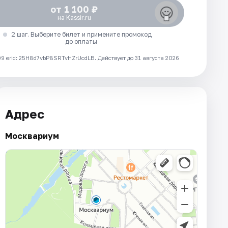
от 1 100 ₽
на Kassir.ru
2 шаг. Выберите билет и примените промокод
до оплаты
 erid: 25H8d7vbP8SRTvHZrUcdLB.
Действует до 31 августа 2026
Адрес
Москвариум