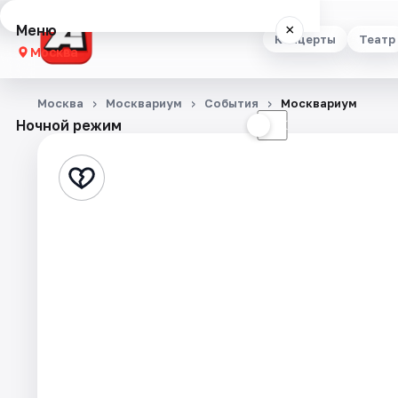
Меню
×
Концерты
Театр
Москва
Концерты
Москва
Москвариум
События
Москвариум
Ночной режим
☀
☾
Театр
Стендап
Выставки
Квесты
Экскурсии
Спорт
События