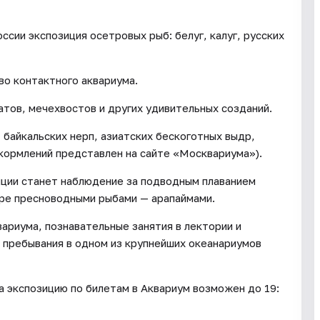
ссии экспозиция осетровых рыб: белуг, калуг, русских
о контактного аквариума.
атов, мечехвостов и других удивительных созданий.
байкальских нерп, азиатских бескоготных выдр,
 кормлений представлен на сайте «Москвариума»).
иции станет наблюдение за подводным плаванием
ире пресноводными рыбами — арапаймами.
вариума, познавательные занятия в лектории и
 пребывания в одном из крупнейших океанариумов
 экспозицию по билетам в Аквариум возможен до 19: