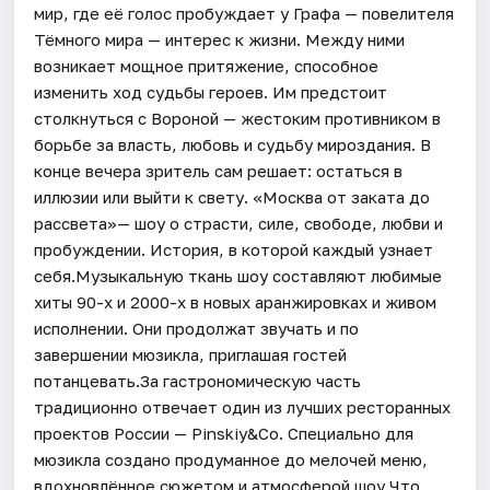
мир, где её голос пробуждает у Графа — повелителя
Тёмного мира — интерес к жизни. Между ними
возникает мощное притяжение, способное
изменить ход судьбы героев. Им предстоит
столкнуться с Вороной — жестоким противником в
борьбе за власть, любовь и судьбу мироздания. В
конце вечера зритель сам решает: остаться в
иллюзии или выйти к свету. «Москва от заката до
рассвета»— шоу о страсти, силе, свободе, любви и
пробуждении. История, в которой каждый узнает
себя.Музыкальную ткань шоу составляют любимые
хиты 90-х и 2000-х в новых аранжировках и живом
исполнении. Они продолжат звучать и по
завершении мюзикла, приглашая гостей
потанцевать.За гастрономическую часть
традиционно отвечает один из лучших ресторанных
проектов России — Pinskiy&Co. Специально для
мюзикла создано продуманное до мелочей меню,
вдохновлённое сюжетом и атмосферой шоу.Что