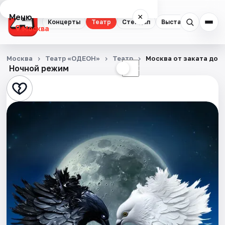
Меню
×
Концерты
Театр
Стендап
Выставки
Квест
Москва
Концерты
Москва
Театр «ОДЕОН»
Театр
Москва от заката до 
Ночной режим
☀
☾
Театр
Стендап
Выставки
Квесты
Экскурсии
Спорт
События