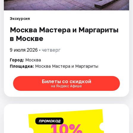
Города
Экскурсия
Москва Мастера и Маргариты
Площадки
в Москве
Артисты
9 июля 2026
• четверг
Рейтинги
Город:
Москва
Площадка:
Москва Мастера и Маргариты
Билеты со скидкой
на Яндекс Афише
ПРОМОКОД
10%