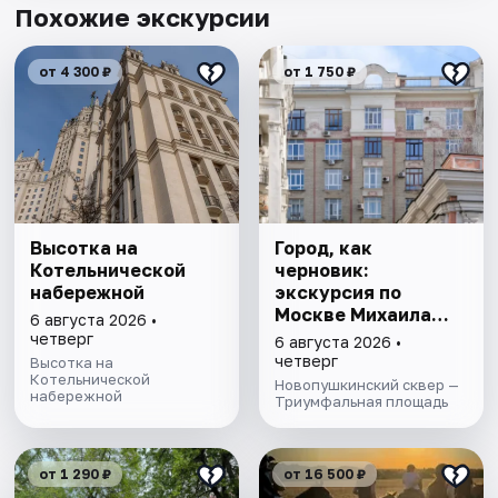
Похожие экскурсии
от 4 300 ₽
от 1 750 ₽
Высотка на
Город, как
Котельнической
черновик:
набережной
экскурсия по
Москве Михаила
6 августа 2026 •
Булгакова
четверг
6 августа 2026 •
четверг
Высотка на
Котельнической
Новопушкинский сквер —
набережной
Триумфальная площадь
от 1 290 ₽
от 16 500 ₽