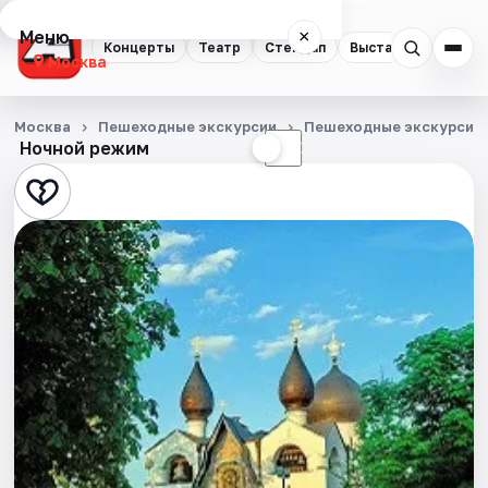
Меню
×
Концерты
Театр
Стендап
Выставки
Квест
Москва
Концерты
Москва
Пешеходные экскурсии
Пешеходные экскурсии
Ночной режим
☀
☾
Театр
Стендап
Выставки
Квесты
Экскурсии
Спорт
События