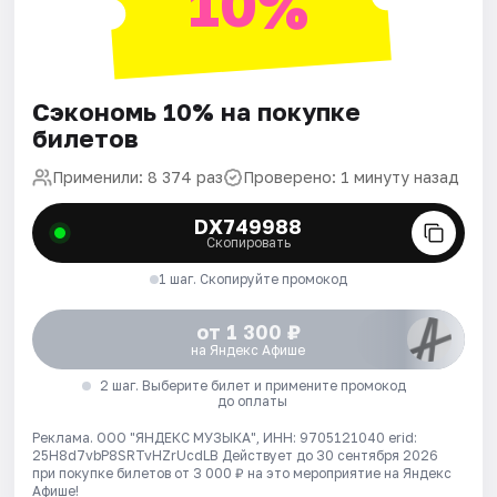
10%
Сэкономь 10% на покупке
билетов
Применили: 8 374 раз
Проверено: 1 минуту назад
DX749988
Скопировать
1 шаг. Скопируйте промокод
от 1 300 ₽
на Яндекс Афише
2 шаг. Выберите билет и примените промокод
до оплаты
Реклама. ООО "ЯНДЕКС МУЗЫКА", ИНН: 9705121040 erid:
25H8d7vbP8SRTvHZrUcdLB
Действует до 30 сентября 2026
при покупке билетов от 3 000 ₽ на это мероприятие на Яндекс
Афише!