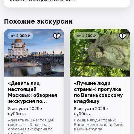
Похожие экскурсии
от 2 000 ₽
от 1 200 ₽
«Девять лиц
«Лучшие люди
настоящей
страны»: прогулка
Москвы»: обзорная
по Ваганьковскому
экскурсия по
кладбищу
столице
8 августа 2026 •
8 августа 2026 •
суббота
суббота
«девять лиц настоящей
Лучшие люди страны:
москвы» — 5-часовая
Ваганьковское кладбище
обзорная экскурсия по
в мини-группе
столице