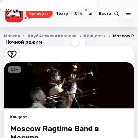
Меню
×
Концерты
Театр
Стендап
Выставки
Квест
Москва
Концерты
Москва
Клуб Алексея Козлова
Концерты
Moscow Rag
Ночной режим
☀
☾
Театр
Стендап
12+
Выставки
Квесты
Экскурсии
Концерт
Спорт
Moscow Ragtime Band в
События
Москве