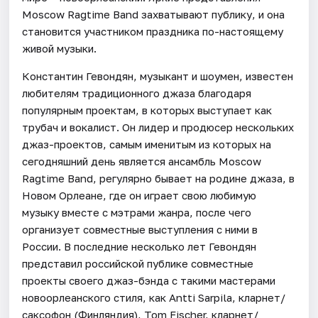
Moscow Ragtime Band захватывают публику, и она
становится участником праздника по-настоящему
живой музыки.
Константин Гевондян, музыкант и шоумен, известен
любителям традиционного джаза благодаря
популярным проектам, в которых выступает как
трубач и вокалист. Он лидер и продюсер нескольких
джаз-проектов, самым именитым из которых на
сегодняшний день является ансамбль Moscow
Ragtime Band, регулярно бывает на родине джаза, в
Новом Орлеане, где он играет свою любимую
музыку вместе с мэтрами жанра, после чего
организует совместные выступления с ними в
России. В последние несколько лет Гевондян
представил российской публике совместные
проекты своего джаз-бэнда с такими мастерами
новоорлеанского стиля, как Antti Sarpila, кларнет/
саксофон (Финляндия), Tom Fischer, кларнет/