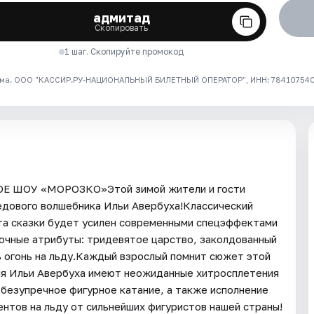
адмитад
Скопировать
1 шаг. Скопируйте промокод
ма. ООО "КАССИР.РУ-НАЦИОНАЛЬНЫЙ БИЛЕТНЫЙ ОПЕРАТОР", ИНН: 7841075409
 ШОУ «МОРОЗКО»Этой зимой жители и гости
едового волшебника Ильи Авербуха!Классический
та сказки будет усилен современными спецэффектами
зочные атрибуты: тридевятое царство, заколдованный
ь огонь на льду.Каждый взрослый помнит сюжет этой
ия Ильи Авербуха имеют неожиданные хитросплетения
безупречное фигурное катание, а также исполнение
нтов на льду от сильнейших фигуристов нашей страны!