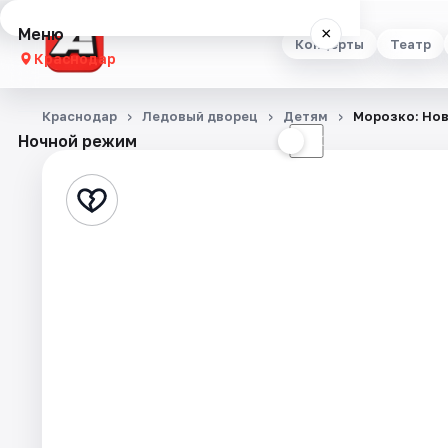
Меню
×
Концерты
Театр
Краснодар
Концерты
Краснодар
Ледовый дворец
Детям
Морозко: Но
Ночной режим
☀
☾
Театр
Стендап
Выставки
Квесты
Экскурсии
Спорт
События