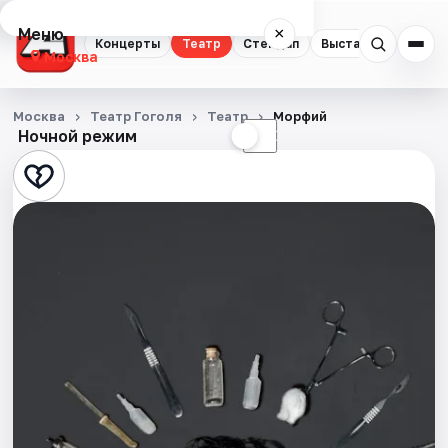
Меню
×
Концерты
Театр
Стендап
Выставки
Квест
Москва
Концерты
Москва
Театр Гоголя
Театр
Морфий
Ночной режим
☀
☾
Театр
Стендап
Выставки
Квесты
Экскурсии
Спорт
События