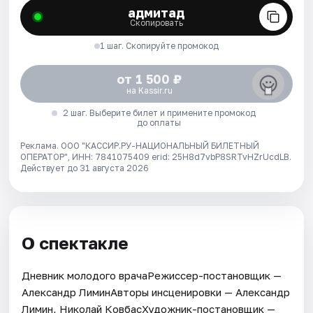
адмитад
Скопировать
1 шаг. Скопируйте промокод
от 1 500 ₽
на Kassir.ru
2 шаг. Выберите билет и примените промокод
до оплаты
Реклама. ООО "КАССИР.РУ-НАЦИОНАЛЬНЫЙ БИЛЕТНЫЙ
ОПЕРАТОР", ИНН: 7841075409 erid: 25H8d7vbP8SRTvHZrUcdLB.
Действует до 31 августа 2026
О спектакле
Дневник молодого врачаРежиссер-постановщик —
Александр ЛиминАвторы инсценировки — Александр
Лимин, Николай КовбасХудожник-постановщик —