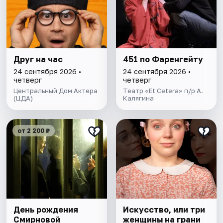
Друг на час
451 по Фаренгейту
24 сентября 2026 •
24 сентября 2026 •
четверг
четверг
Центральный Дом Актера
Театр «Et Cetera» п/р А.
(ЦДА)
Калягина
от 2 200 ₽
День рождения
Искусство, или три
Смирновой
женщины на грани