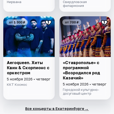
Нирвана
Свердловская
филармония
от 1 300 ₽
от 700 ₽
Aeroqueen. Хиты
«Ставрополье» с
Квин & Скорпионс с
программой
оркестром
«Возродился род
Казачий»
5 ноября 2026 • четверг
5 ноября 2026 • четверг
ККТ Космос
Городской культурно-
досуговый центр
→
Все концерты в Екатеринбурге