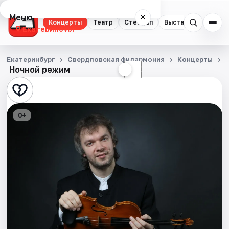
Меню
×
Концерты
Театр
Стендап
Выставки
Квест
Екатеринбург
Концерты
Екатеринбург
Свердловская филармония
Концерты
Ночной режим
☀
☾
Театр
Стендап
0+
Выставки
Квесты
Экскурсии
Спорт
События