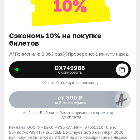
10%
Сэкономь 10% на покупке
билетов
Применили: 8 363 раз
Проверено: 1 минуту назад
DX749988
Скопировать
1 шаг. Скопируйте промокод
от 800 ₽
на Яндекс Афише
2 шаг. Выберите билет и примените промокод
до оплаты
Реклама. ООО "ЯНДЕКС МУЗЫКА", ИНН: 9705121040 erid:
25H8d7vbP8SRTvHZrUcdLB
Действует до 30 сентября 2026
при покупке билетов от 3 000 ₽ на это мероприятие на Яндекс