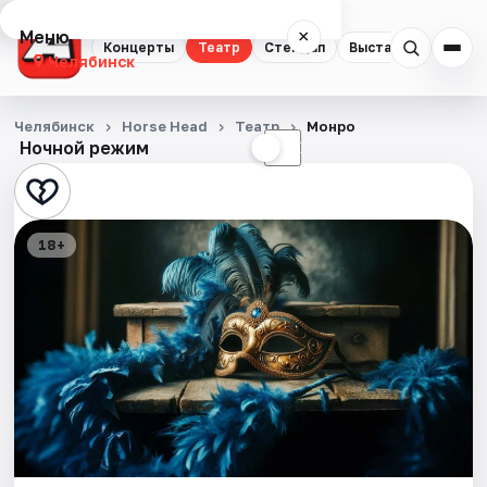
Меню
×
Концерты
Театр
Стендап
Выставки
Квест
Челябинск
Концерты
Челябинск
Horse Head
Театр
Монро
Ночной режим
☀
☾
Театр
Стендап
18+
Выставки
Квесты
Экскурсии
Спорт
События