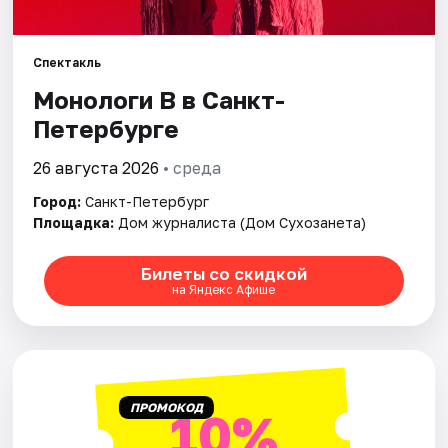
Города
Спектакль
Монологи В в Санкт-
Площадки
Петербурге
Артисты
26 августа 2026
• среда
Рейтинги
Город:
Санкт-Петербург
Площадка:
Дом журналиста (Дом Сухозанета)
Билеты со скидкой
на Яндекс Афише
ПРОМОКОД
10%