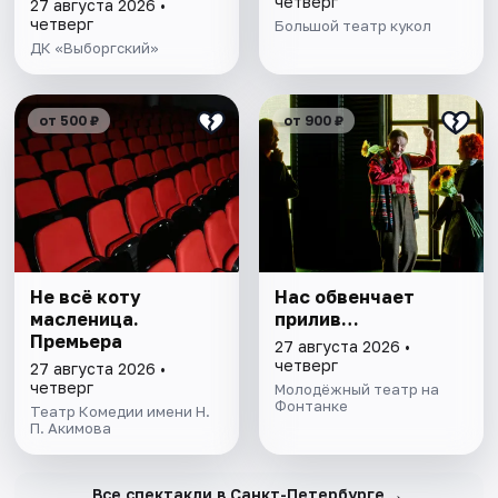
четверг
27 августа 2026 •
четверг
Большой театр кукол
ДК «Выборгский»
от 500 ₽
от 900 ₽
Не всё коту
Нас обвенчает
масленица.
прилив…
Премьера
27 августа 2026 •
четверг
27 августа 2026 •
четверг
Молодёжный театр на
Фонтанке
Театр Комедии имени Н.
П. Акимова
→
Все спектакли в Санкт-Петербурге