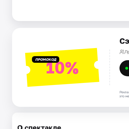
Города
Площадки
Артисты
Сэ
Рейтинги
П
ПРОМОКОД
10%
Рекла
это м
О спектакле