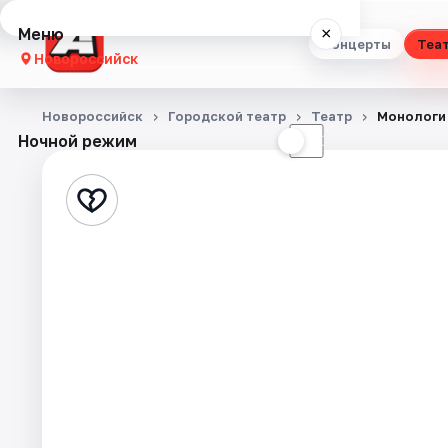
Меню
×
Концерты
Теа
Новороссийск
Концерты
Новороссийск
Городской театр
Театр
Монологи
Ночной режим
☀
☾
Театр
Стендап
Выставки
Экскурсии
Спорт
События