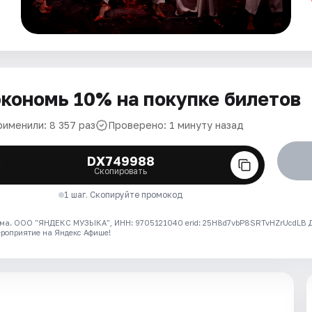
кономь 10% на покупке билетов
рименили: 8 357 раз
Проверено: 1 минуту назад
DX749988
Скопировать
1 шаг. Скопируйте промокод
ма. ООО "ЯНДЕКС МУЗЫКА", ИНН: 9705121040 erid: 25H8d7vbP8SRTvHZrUcdLB
ероприятие на Яндекс Афише!