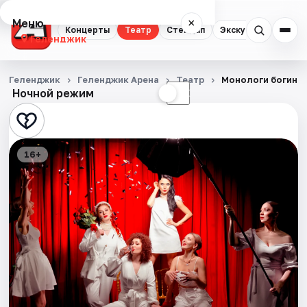
Меню
×
Концерты
Театр
Стендап
Экскурсии
Геленджик
Концерты
Геленджик
Геленджик Арена
Театр
Монологи богини
Ночной режим
☀
☾
Театр
Стендап
16+
Экскурсии
События
Города
Площадки