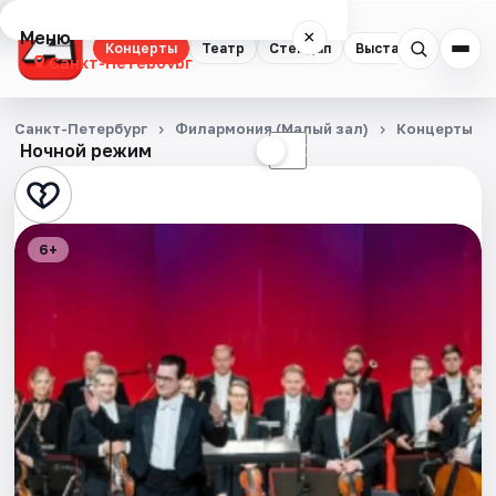
Меню
×
Концерты
Театр
Стендап
Выставки
Квест
Санкт-Петербург
Концерты
Санкт-Петербург
Филармония (Малый зал)
Концерты
Ночной режим
☀
☾
Театр
Стендап
6+
Выставки
Квесты
Экскурсии
Спорт
События