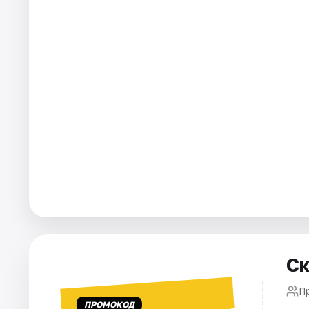
Города
Площадки
Артисты
Рейтинги
Ск
П
ПРОМОКОД