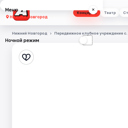
Меню
×
Концерты
Театр
Ст
Нижний Новгород
Концерты
Нижний Новгород
Передвижное клубное учреждение с.
Ночной режим
☀
☾
Театр
Стендап
Выставки
Квесты
Экскурсии
Спорт
События