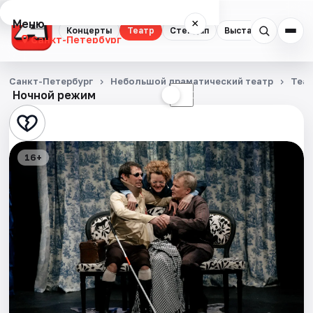
Меню
×
Концерты
Театр
Стендап
Выставки
Квест
Санкт-Петербург
Концерты
Санкт-Петербург
Небольшой драматический театр
Теа
Ночной режим
☀
☾
Театр
Стендап
16+
Выставки
Квесты
Экскурсии
Спорт
События