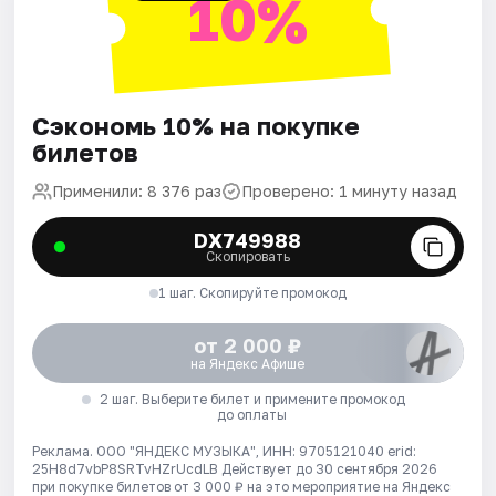
10%
Сэкономь 10% на покупке
билетов
Применили: 8 376 раз
Проверено: 1 минуту назад
DX749988
Скопировать
1 шаг. Скопируйте промокод
от 2 000 ₽
на Яндекс Афише
2 шаг. Выберите билет и примените промокод
до оплаты
Реклама. ООО "ЯНДЕКС МУЗЫКА", ИНН: 9705121040 erid:
25H8d7vbP8SRTvHZrUcdLB
Действует до 30 сентября 2026
при покупке билетов от 3 000 ₽ на это мероприятие на Яндекс