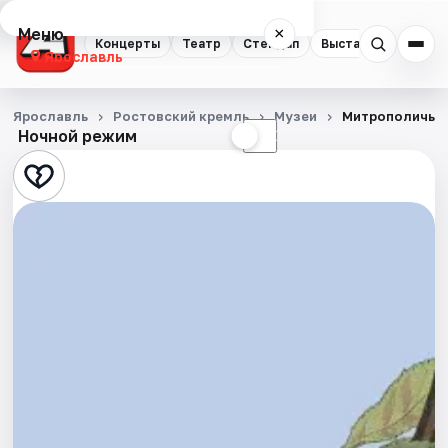
Меню
×
Концерты
Театр
Стендап
Выставки
Квест
Ярославль
Концерты
Ярославль
Ростовский кремль
Музеи
Митрополичье 
Ночной режим
☀
☾
Театр
Стендап
Выставки
Квесты
Экскурсии
События