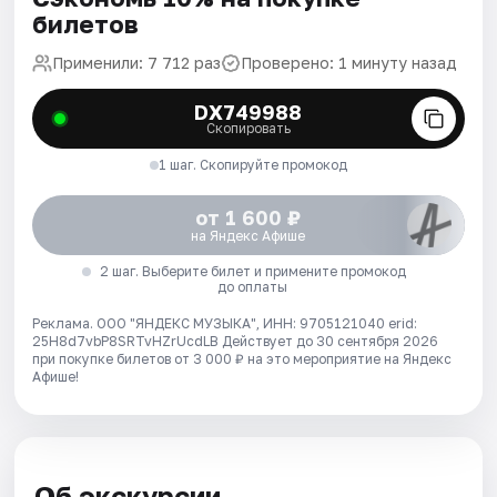
билетов
Применили: 7 712 раз
Проверено: 1 минуту назад
DX749988
Скопировать
1 шаг. Скопируйте промокод
от 1 600 ₽
на Яндекс Афише
2 шаг. Выберите билет и примените промокод
до оплаты
Реклама. ООО "ЯНДЕКС МУЗЫКА", ИНН: 9705121040 erid:
25H8d7vbP8SRTvHZrUcdLB
Действует до 30 сентября 2026
при покупке билетов от 3 000 ₽ на это мероприятие на Яндекс
Афише!
Об экскурсии