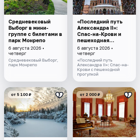
Cредневековый
«Последний путь
Выборг в мини-
Александра II»:
группе c билетами в
Спас-на-Крови и
парк Монрепо
пешеходная
прогулка
6 августа 2026 •
6 августа 2026 •
четверг
четверг
Средневековый Выборг,
«Последний путь
парк Монрепо
Александра II»: Спас-на-
Крови с пешеходной
прогулкой
от 5 100 ₽
от 2 000 ₽