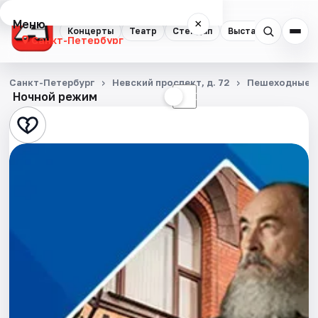
Меню
×
Концерты
Театр
Стендап
Выставки
Квест
Санкт-Петербург
Концерты
Санкт-Петербург
Невский проспект, д. 72
Пешеходные э
Ночной режим
☀
☾
Театр
Стендап
Выставки
Квесты
Экскурсии
Спорт
События