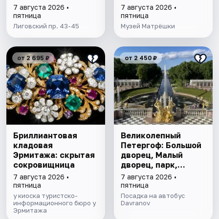
7 августа 2026 •
7 августа 2026 •
пятница
пятница
Лиговский пр. 43-45
Музей Матрёшки
от 2 695 ₽
от 2 450 ₽
Бриллиантовая
Великолепный
кладовая
Петергоф: Большой
Эрмитажа: скрытая
дворец, Малый
сокровищница
дворец, парк,
фонтаны
7 августа 2026 •
7 августа 2026 •
пятница
пятница
у киоска туристско-
Посадка на автобус
информационного бюро у
Davranov
Эрмитажа