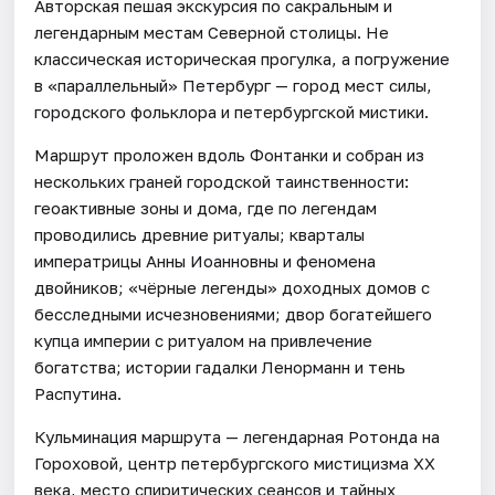
Авторская пешая экскурсия по сакральным и
легендарным местам Северной столицы. Не
классическая историческая прогулка, а погружение
в «параллельный» Петербург — город мест силы,
городского фольклора и петербургской мистики.
Маршрут проложен вдоль Фонтанки и собран из
нескольких граней городской таинственности:
геоактивные зоны и дома, где по легендам
проводились древние ритуалы; кварталы
императрицы Анны Иоанновны и феномена
двойников; «чёрные легенды» доходных домов с
бесследными исчезновениями; двор богатейшего
купца империи с ритуалом на привлечение
богатства; истории гадалки Ленорманн и тень
Распутина.
Кульминация маршрута — легендарная Ротонда на
Гороховой, центр петербургского мистицизма XX
века, место спиритических сеансов и тайных