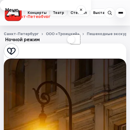
Меню
×
Концерты
Театр
Стендап
Выставки
Квест
Санкт-Петербург
Концерты
Санкт-Петербург
ООО «Троицкий»
Пешеходные экскурс
Ночной режим
☀
☾
Театр
Стендап
Выставки
Квесты
Экскурсии
Спорт
События