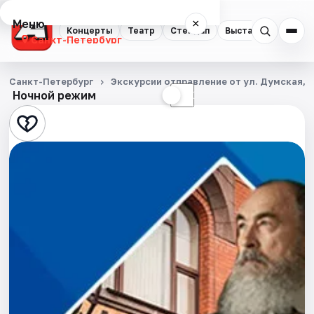
Меню
×
Концерты
Театр
Стендап
Выставки
Квест
Санкт-Петербург
Концерты
Санкт-Петербург
Экскурсии отправление от ул. Думская, д
Ночной режим
☀
☾
Театр
Стендап
Выставки
Квесты
Экскурсии
Спорт
События