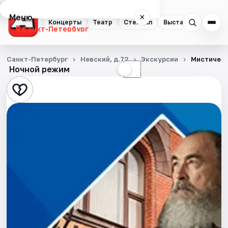
Меню
×
Концерты
Театр
Стендап
Выставки
Квест
Санкт-Петербург
Концерты
Санкт-Петербург
Невский, д.72
Экскурсии
Мистическ
Ночной режим
☀
☾
Театр
Стендап
Выставки
Квесты
Экскурсии
Спорт
События