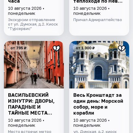
часа
теплоходе по Неве
с подходом к
10 августа 2026 •
10 августа 2026 •
Финскому заливу
понедельник
понедельник
Экскурсии отправление
Причал Адмиралтейство
от ул. Думская, д.2. Киоск
"Турсервис"
от 795 ₽
от 1 300 ₽
ВАСИЛЬЕВСКИЙ
Весь Кронштадт за
ИЗНУТРИ: ДВОРЫ,
один день: Морской
ПАРАДНЫЕ И
собор, море и
ТАЙНЫЕ МЕСТА
корабли
ОСТРОВА
10 августа 2026 •
10 августа 2026 •
понедельник
понедельник
Место встречи: метро
ул. Думская, д.2, киоск