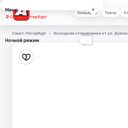
Меню
×
Концерты
Театр
С
Санкт-Петербург
Концерты
Санкт-Петербург
Экскурсии отправление от ул. Думска
Ночной режим
☀
☾
Театр
Стендап
Выставки
Квесты
Экскурсии
Спорт
События