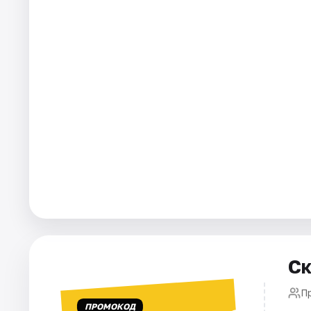
Города
Площадки
Артисты
Рейтинги
Ск
П
ПРОМОКОД