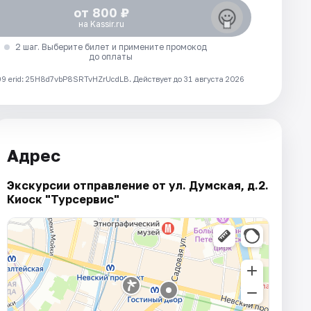
от 800 ₽
на Kassir.ru
2 шаг. Выберите билет и примените промокод
до оплаты
 erid: 25H8d7vbP8SRTvHZrUcdLB.
Действует до 31 августа 2026
Адрес
Экскурсии отправление от ул. Думская, д.2.
Киоск "Турсервис"