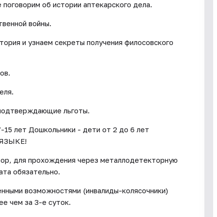
е поговорим об истории аптекарского дела.
венной войны.
атория и узнаем секреты получения филосовского
ов.
еля.
 подтверждающие льготы.
-15 лет Дошкольники - дети от 2 до 6 лет
ЯЗЫКЕ!
тор, для прохождения через металлодетекторную
ата обязательно.
енными возможностями (инвалиды-колясочники)
е чем за 3-е суток.