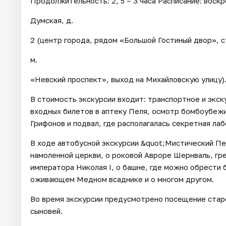
Продолжительность: 2, 5 – 3 часа Расписание: воск
Думская, д.
2 (центр города, рядом «Большой Гостиный двор», с
м.
«Невский проспект», выход на Михайловскую улицу)
В стоимость экскурсии входит: транспортное и экс
входных билетов в аптеку Пеля, осмотр бомбоубеж
Грифонов и подвал, где располагалась секретная ла
В ходе автобусной экскурсии &quot;Мистический Пет
намоленной церкви, о роковой Авроре Шернваль, гр
императора Николая I, о башне, где можно обрести 
оживающем Медном всаднике и о многом другом.
Во время экскурсии предусмотрено посещение стар
сыновей.