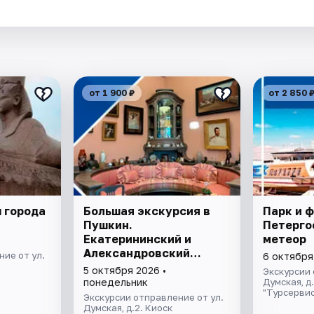
.
от 1 900 ₽
от 2 850 
 города
Большая экскурсия в
Парк и 
Пушкин.
Петерго
Екатерининский и
метеор
Александровский
ие от ул.
6 октября
дворцы
5 октября 2026 •
Экскурсии 
понедельник
Думская, д
"Турсервис
Экскурсии отправление от ул.
Думская, д.2. Киоск