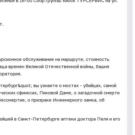
ресенье в 16-00 Сбор группы: киоск ТУРСЕРВИС на ул.
т.
.
курсионное обслуживание на маршруте, стоимость
ища времен Великой Отечественной войны, башня
боратория.
ербург&quot; вы узнаете о мостах - убийцах, самой
еческих сфинксах, Пиковой Даме, о загадочной смерти
бессмертие, о призраке Инженерного замка, об
ейшей в Санкт-Петербурге аптеки доктора Пеля и его