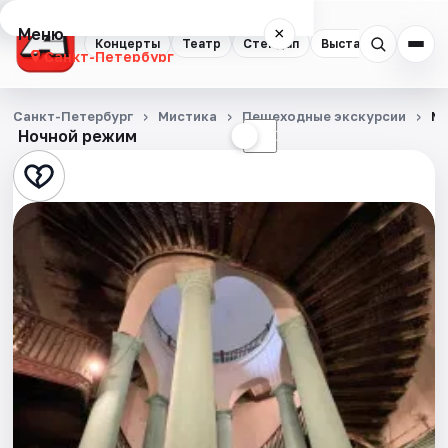
Меню
×
Концерты
Театр
Стендап
Выставки
Квест
Санкт-Петербург
Концерты
Санкт-Петербург
Мистика
Пешеходные экскурсии
Ми
Ночной режим
☀
☾
Театр
Стендап
Выставки
Квесты
Экскурсии
Спорт
События